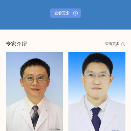
脑干诱发电位仪、声场、SOMNO多导睡眠监测仪、AI睡眠筛查系
统、ATMOS鼻阻力计、等离子体手术系统、温控射频鼻炎治疗

查看更多
仪、耳鸣治疗仪、鼓膜治疗仪等。 科室开展的主要临床诊疗工
作： 【门诊检查治疗】 耳内镜检查、鼻内镜检查，电子鼻咽喉镜
检查；多导睡眠监测；过敏原检测；新生儿耳廓畸形无创矫治；
24小时鱼刺门诊（南区）。 【临床听力与眩晕中心】 纯音听阈测
定，声导抗测听，耳鸣检测，言语测听，耳声发射检查，听性脑干
专家介绍

查看更多
诱发电位（ABR），40Hz相关电位测试，耳蜗电图，听性多频稳态
诱发电位(ASSR)；声场测听：言语测听、行为观察法（BOA）、
视觉强化测听（VRA）、游戏测听（BOA），助听听力测试；各年
龄段小儿听力筛查、听力诊断和指导咨询；眼震视图检查，冷热试
验，视频头脉冲试验（vHIT），前庭诱发肌源性电位(VEMP)，平
衡试验等；人工耳蜗术后开机调试等。 【耳科】 耳外科：人工耳
蜗植入、骨桥植入、耳显微手术及持续灌流水下耳内镜手术（慢性
中耳炎、中耳胆脂瘤、外耳道胆脂瘤、鼓膜穿孔、分泌性粘连性中
耳炎、鼓室硬化、耳硬化症、外耳道狭窄、鼓室体瘤等）、咽鼓管
球囊扩张术联合鼓膜置管、面神经麻痹手术、先天性耳前瘘管手
术、半规管阻塞术、外中耳良恶性肿瘤手术等。 耳内科： 阵发性
位置性眩晕（耳石症）、突发性耳聋、梅尼埃病、前庭性偏头痛、
前庭神经炎、突发性耳聋伴眩晕、前庭阵发症、迷路炎、儿童眩
晕、PPPD、周围性面瘫、上半规管裂、迷路振荡、外伤性外淋巴