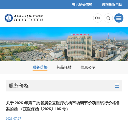
书记院长信箱
咨询投诉电话
原OA
内网OA
外网OA
OA

服务价格
药品耗材
信息公示
服务价格

关于 2026 年第二批省属公立医疗机构市场调节价项目试行价格备
案的函 （皖医保函〔2026〕106 号）
2026.07.27