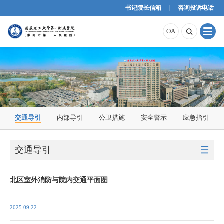
书记院长信箱
咨询投诉电话
原OA
内网OA
外网OA
OA

交通导引
内部导引
公卫措施
安全警示
应急指引
交通导引

北区室外消防与院内交通平面图
2025.09.22