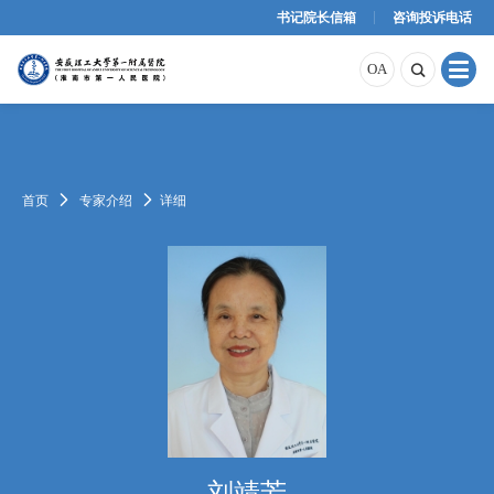
书记院长信箱
咨询投诉电话
原OA
内网OA
外网OA
OA

首页

专家介绍

详细
刘靖芳