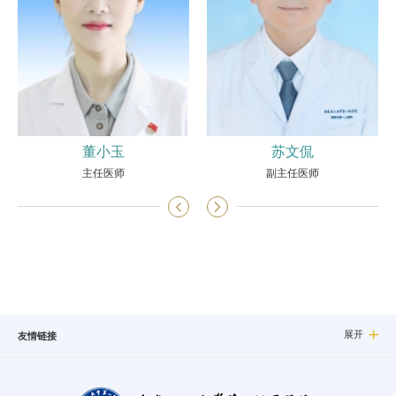
董小玉
苏文侃
主任医师
副主任医师


展开

友情链接