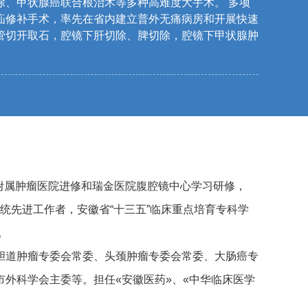
除、甲状腺癌联合根治术等多种高难度大手术。 多项
疝修补手术，率先在省内建立普外无痛病房和开展快速
管切开取石，腔镜下肝切除、脾切除，腔镜下甲状腺肿
学附属肿瘤医院进修和瑞金医院腹腔镜中心学习研修，
系统先进工作者，安徽省“十三五”临床重点培育专科学
。
胆道肿瘤专委会常委、头颈肿瘤专委会常委、大肠癌专
外科学会主委等。担任«安徽医药»、«中华临床医学