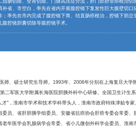
二指肠切除、全胃切除、门脉高压症分流，肝门部胆管癌根治切
填补省、市空白，率先在省内开展腹腔镜下复发性巨大腹壁切口
作；率先在市内完成了腹腔镜下胃、结直肠癌根治，腔镜下胆总
孔腹腔镜胆囊切除等腹腔镜手术。
医师、硕士研究生导师。1993年、2006年分别在上海复旦大
年在第二军医大学附属长海医院胆胰外科中心研修。全国卫生计生
尖人才”，淮南市学术和技术学科带头人，淮南市政府特殊津贴专家
组委员、省肝胆胰学组委员、安徽省抗癌协会肝癌专委会常委、
省老年医学会乳腺病学会常委、省小儿微创外科学会委员、淮南市