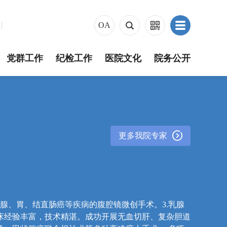
原OA
内网OA
外网OA
OA


党群工作
纪检工作
医院文化
院务公开

更多我院专家
状腺、胃、结直肠癌等疾病的腹腔镜微创手术。3.乳腺
临床经验丰富，技术精湛。成功开展无血切肝、复杂胆道