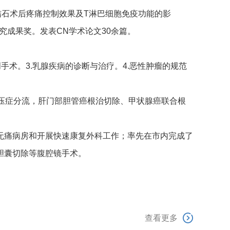
管结石术后疼痛控制效果及T淋巴细胞免疫功能的影
究成果奖。发表CN学术论文30余篇。
术。3.乳腺疾病的诊断与治疗。4.恶性肿瘤的规范
压症分流，肝门部胆管癌根治切除、甲状腺癌联合根
无痛病房和开展快速康复外科工作；率先在市内完成了
胆囊切除等腹腔镜手术。

查看更多