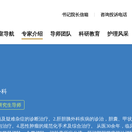
书记院长信箱
咨询投诉电话
室导航
专家介绍
导师团队
科研教育
护理风采
外科
研究生导师
疾病及疑难杂症的诊断治疗。2.肝胆胰外科疾病的诊治，胆囊、甲
与治疗。4.恶性肿瘤的规范化手术及综合治疗。 从医30余年，