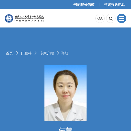
书记院长信箱
咨询投诉电话
原OA
内网OA
外网OA
OA

首页

口腔科

专家介绍

详细
朱莹